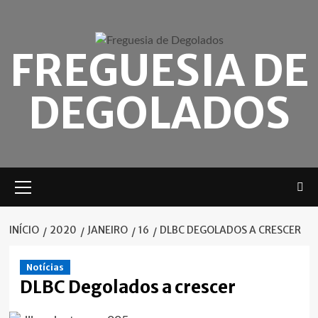
Skip
to
content
FREGUESIA DE
DEGOLADOS
Menu
principal
INÍCIO
2020
JANEIRO
16
DLBC DEGOLADOS A CRESCER
Notícias
DLBC Degolados a crescer