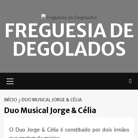
Skip
to
content
FREGUESIA DE
DEGOLADOS
Menu
principal
INÍCIO
DUO MUSICAL JORGE & CÉLIA
Duo Musical Jorge & Célia
O Duo Jorge & Célia é constituído por dois irmãos