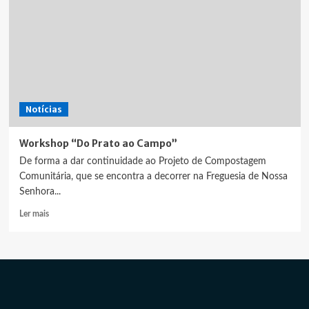
Notícias
Workshop “Do Prato ao Campo”
De forma a dar continuidade ao Projeto de Compostagem
Comunitária, que se encontra a decorrer na Freguesia de Nossa
Senhora...
Leia
Ler mais
mais
sobre
Workshop
“Do
Prato
ao
Campo”