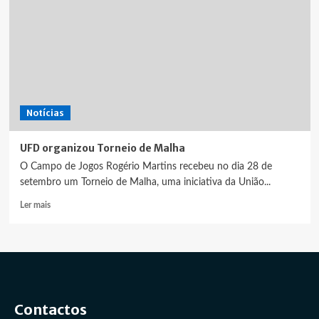
Notícias
UFD organizou Torneio de Malha
O Campo de Jogos Rogério Martins recebeu no dia 28 de
setembro um Torneio de Malha, uma iniciativa da União...
Leia
Ler mais
mais
sobre
UFD
organizou
Torneio
de
Malha
Contactos