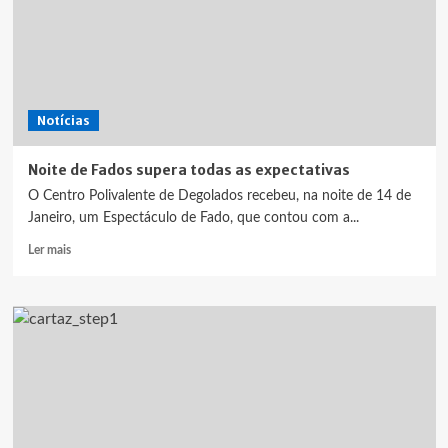
Notícias
Noite de Fados supera todas as expectativas
O Centro Polivalente de Degolados recebeu, na noite de 14 de
Janeiro, um Espectáculo de Fado, que contou com a...
Leia
Ler mais
mais
sobre
Noite
de
Fados
supera
todas
as
expectativas