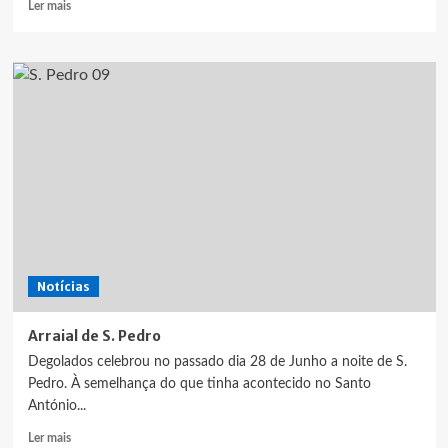
Leia
Ler mais
mais
sobre
Festas
em
Honra
de
N.
Srª
dos
Degolados
Notícias
Arraial de S. Pedro
Degolados celebrou no passado dia 28 de Junho a noite de S.
Pedro. À semelhança do que tinha acontecido no Santo
António...
Leia
Ler mais