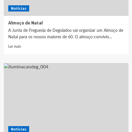
Notícias
Almoço de Natal
A Junta de Freguesia de Degolados vai organizar um Almoço de
Natal para os nossos maiores de 60. O almoço-convívio...
Leia
Ler mais
mais
sobre
Almoço
de
Natal
Notícias