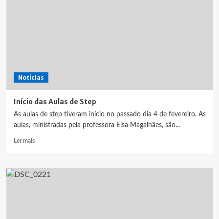
Notícias
Início das Aulas de Step
As aulas de step tiveram início no passado dia 4 de fevereiro. As
aulas, ministradas pela professora Elsa Magalhães, são...
Leia
Ler mais
mais
sobre
Início
das
Aulas
de
Step