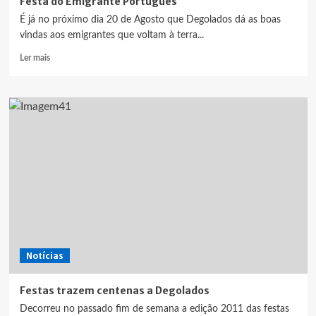
Festa do Emigrante Português
É já no próximo dia 20 de Agosto que Degolados dá as boas
vindas aos emigrantes que voltam à terra...
Leia
Ler mais
mais
sobre
Festa
do
Emigrante
Português
Notícias
Festas trazem centenas a Degolados
Decorreu no passado fim de semana a edição 2011 das festas