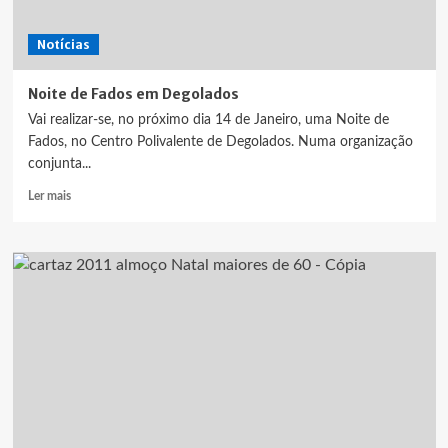
Notícias
Noite de Fados em Degolados
Vai realizar-se, no próximo dia 14 de Janeiro, uma Noite de
Fados, no Centro Polivalente de Degolados. Numa organização
conjunta...
Leia
Ler mais
mais
sobre
Noite
de
Fados
em
Degolados