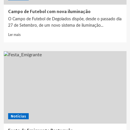
Campo de Futebol com nova iluminação
O Campo de Futebol de Degolados dispõe, desde o passado dia
27 de Setembro, de um novo sistema de iluminação...
Leia
Ler mais
mais
sobre
Campo
de
Futebol
com
nova
iluminação
Notícias