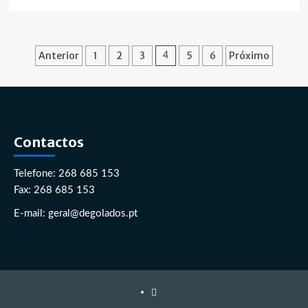
mais
sobre
Arraial
de
Paginação
Anterior
1
2
3
5
6
Próximo
4
S.
dos
Pedro
conteúdos
Contactos
Telefone: 268 685 153
Fax: 268 685 153
E-mail: geral@degolados.pt
Facebook