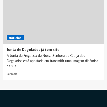
Notícias
Junta de Degolados já tem site
A Junta de Freguesia de Nossa Senhora da Graça dos
Degolados está apostada em transmitir uma imagem dinâmica
da sua...
Leia
Ler mais
mais
sobre
Junta
de
Degolados
já
tem