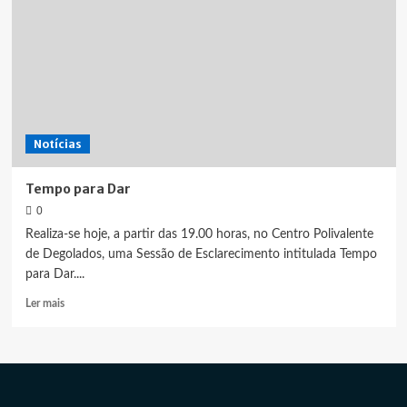
Notícias
Tempo para Dar
0
Realiza-se hoje, a partir das 19.00 horas, no Centro Polivalente
de Degolados, uma Sessão de Esclarecimento intitulada Tempo
para Dar....
Leia
Ler mais
mais
sobre
Tempo
para
Dar