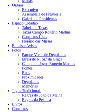
Mapas
Órgãos
Executivo
Assembleia de Freguesia
Galeria de Presidentes
Espaço Cidadão
Tabela de Taxas
Taxas Campo Rogério Martins
Contactos Úteis
Horário das Missas
Editais e Avisos
Fotos
Parque Verde de Degolados
Igreja de N. Sr.ª da Graça
Campo de Jogos Rogério Martins
Fontes
Ruas
Proximidades
Degolados
Memórias
Jogos Tradicionais
Regras do Jogo da Malha
Regras da Petanca
Livros
Contactos